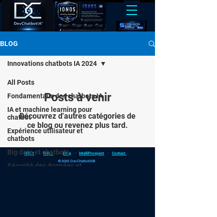
BLOG
Innovations chatbots IA 2024
All Posts
Posts à venir
Fondamentaux des chatbots IA
IA et machine learning pour
Découvrez d'autres catégories de
chatbot
ce blog ou revenez plus tard.
Expérience utilisateur et
chatbots
Big data et chatbots
FAQ 1
·
FAQ 2
·
Blog
·
IntelliProspect
·
Contact
© 2025 DevChatbotIA®
Sécurité des données et
chatbots IA
Chatbots IA pour le B2B
NLP et chatbots IA
Chatbots IA et processus